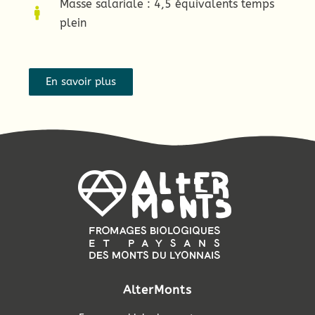
Masse salariale : 4,5 équivalents temps
plein
En savoir plus
AlterMonts