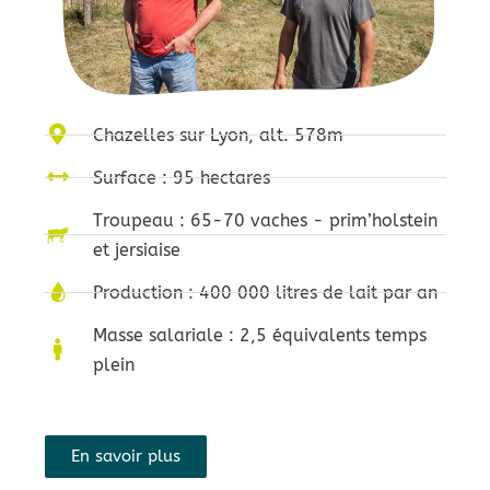
Chazelles sur Lyon, alt. 578m
Surface : 95 hectares
Troupeau : 65-70 vaches - prim’holstein
et jersiaise
Production : 400 000 litres de lait par an
Masse salariale : 2,5 équivalents temps
plein
En savoir plus