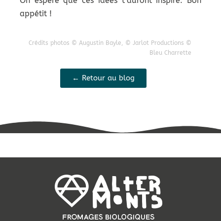
On espère que ces idées t’auront inspiré. Bon
appétit !
Crédits photos © Augustin Bayle, © Jarlot Productions ©
Bleu Charrette
← Retour au blog